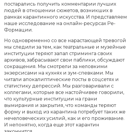
постарались получить комментарии лучших
людей в отношении сюжетов, возникших в
рамках карантинного искусства. И представляем
наше исследование на онлайн-ресурсах Ре-
Формации.
Но одновременно со все нарастающей тревогой
мы следили за тем, как театральные и музейные
институции теряют запал стриминга своих
архивов, забрасывают свои паблики, обсуждают
сокращения. Мы смотрели за неловкими
экзерсисами на кухнях и зум-спевками. Мы
читали апокалиптические посты в соцсетях и
статистику депрессий. Мы разговаривали с
коллегами, которые все настойчивее говорили,
что культурные институции на грани
вымирания и закрытия, что команды теряют
форму и выход из карантина потребует таких же
нечеловеческих усилий, как и его проживание.
И непонятно, когда еще этот карантин
закончится.