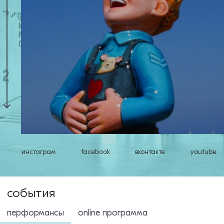
инстаграм
facebook
вконтакте
youtube
события
перформансы
оnline программа