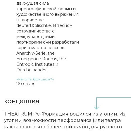
движущая сила
хореографической формы и
художественного выражения
в творчестве
deufert&plischke. В тесном
сотрудничестве с
международными
партнерами они разработали
серию мастер-классов:
Anarchiv-Serie, the
Emergence Rooms, the
Entropic Institutes и
Durcheinander.
«Чего ты боишься?»
16 августа
«Чего ты боишься?»
14 августа
концепция
THEATRUM Ре-Формация родился из утопии. Из
утопии возможности перформанса (или театра
как такового, что более привычно для русского