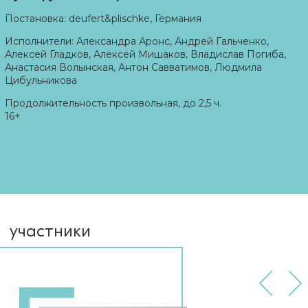
Постановка: deufert&plischke, Германия
Исполнители: Александра Аронс, Андрей Гальченко,
Алексей Гладков, Алексей Мишаков, Владислав Погиба,
Анастасия
Волынская
, Антон Савватимов, Людмила
Цибульникова
Продолжительность произвольная, до 2,5 ч.
16+
участники