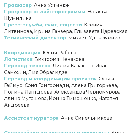
Продюсер
: Анна Устынюк
Продюсер онлайн-программы
: Наталья
Шумилина
Пресс-служба, сайт, соцсети
: Ксения
Литвинова, Ирина Ганзера, Елизавета Царевская
Технический директор
: Михаил Удовиченко
Координация
: Юлия Рябова
Логистика
: Виктория Ненахова
Перевод текстов
: Лилия Казакова, Иван
Самохин, Лия Эбралидзе
Перевод и координация проектов
: Ольга
Геймур, Соня Григориади, Алена Григорьева,
Полина Лаптырёва, Александра Черномурова,
Алина Мугашева, Ирина Тимошенко, Наталья
Андреева
Ассистент куратора
: Анна Синельникова
Супервайзер по костюмам и реквизиту
: Анна