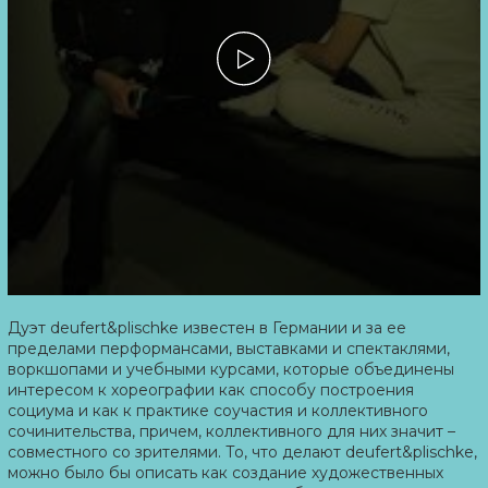
Дуэт deufert&plischke известен в Германии и за ее
пределами перформансами, выставками и спектаклями,
воркшопами и учебными курсами, которые объединены
интересом к хореографии как способу построения
социума и как к практике соучастия и коллективного
сочинительства, причем, коллективного для них значит –
совместного со зрителями. То, что делают deufert&plischke,
можно было бы описать как создание художественных